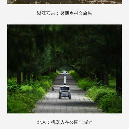
浙江安吉：暑期乡村文旅热
北京：机器人在公园“上岗”