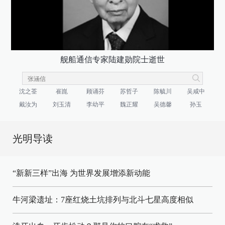
舰船通信专家陆建勋院士逝世
沈之荃
崔崑
顾诵芬
苏哲子
陈毓川
吴咸中
戴汝为
刘玉清
李幼平
魏正耀
吴德馨
孙玉
光明导读
“新新三样”出海 为世界发展增添新动能
牛河梁遗址：7座红烧土坑排列与北斗七星高度相似