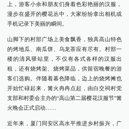
上，游客小余和朋友们身着色彩艳丽的汉服，
漫步在盛开的樱花丛中，大家纷纷拿出相机或
手机记录下美丽的瞬间。
山脚下的村部广场上美食飘香，独具高山特色
的烤地瓜、南瓜饼、乌龙茶应有尽有。村部一
楼的清风驿站里，不仅有各式各样的汉服出
租，还有烧烤架、烧烤菜品，供留宿晚餐的游
客们选购。伴随着暮色降临，边上的烧烤摊也
开始忙碌起来，篝火冉冉点起，由白交祠村党
支部和村委会主办的“高山第二届樱花汉服节”篝
火晚会正式启动……
近年来，厦门同安区高水平推进乡村振兴，广