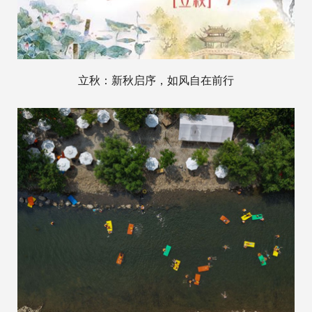
立秋：新秋启序，如风自在前行