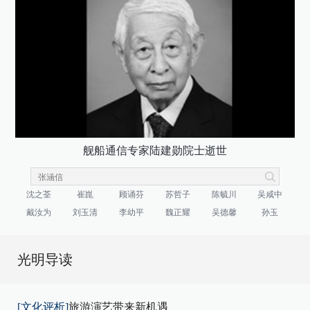
舰船通信专家陆建勋院士逝世
沈之荃
崔崑
顾诵芬
苏哲子
陈毓川
吴咸中
戴汝为
刘玉清
李幼平
魏正耀
吴德馨
孙玉
光明导读
[文化评析]
旅游演艺带来新机遇