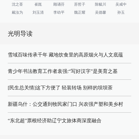
沈之荃
崔崑
顾诵芬
苏哲子
陈毓川
吴咸中
戴汝为
刘玉清
李幼平
魏正耀
吴德馨
孙玉
光明导读
雪域百味传承千年 藏地饮食里的高原烟火与人文底蕴
青少年书法教育工作者袁强:“写好汉字”是美育之基
[民生总关情]这下方便了
轻装转场
别样的坝坝茶
新疆乌什：公交通到牧民家门口
兴农强产塑和美乡村
“东北超”票根经济助辽宁文旅体商深度融合