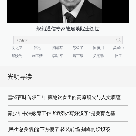
舰船通信专家陆建勋院士逝世
沈之荃
崔崑
顾诵芬
苏哲子
陈毓川
吴咸中
戴汝为
刘玉清
李幼平
魏正耀
吴德馨
孙玉
光明导读
雪域百味传承千年 藏地饮食里的高原烟火与人文底蕴
青少年书法教育工作者袁强:“写好汉字”是美育之基
[民生总关情]这下方便了
轻装转场
别样的坝坝茶