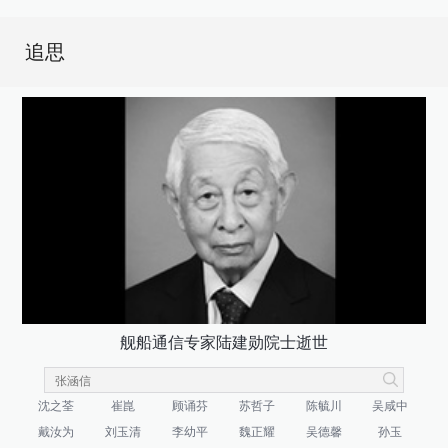
追思
舰船通信专家陆建勋院士逝世
沈之荃
崔崑
顾诵芬
苏哲子
陈毓川
吴咸中
戴汝为
刘玉清
李幼平
魏正耀
吴德馨
孙玉