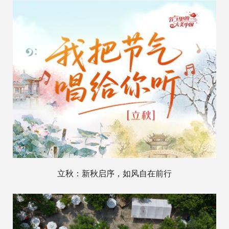
立秋：新秋启序，如风自在前行