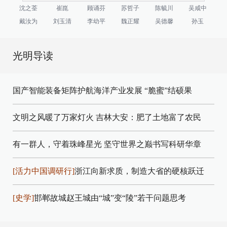
沈之荃
崔崑
顾诵芬
苏哲子
陈毓川
吴咸中
戴汝为
刘玉清
李幼平
魏正耀
吴德馨
孙玉
光明导读
国产智能装备矩阵护航海洋产业发展
“脆蜜”结硕果
文明之风暖了万家灯火
吉林大安：肥了土地富了农民
有一群人，守着珠峰星光
坚守世界之巅书写科研华章
[活力中国调研行]
浙江向新求质，制造大省的硬核跃迁
[史学]
邯郸故城赵王城由“城”变“陵”若干问题思考