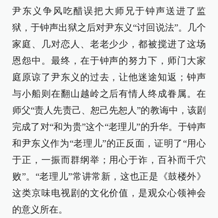
尹东义争风吃醋误把大师兄于钟声送进了监
狱，于钟声出狱之后对尹东义“讨回说法”。几个
家庭、几对恋人、老老少少，都被搅进了这场
恩怨中。最终，在于钟声的努力下，师门大家
庭原谅了尹东义的过去，让他迷途知返；钟声
与小船则在翻山越岭之后有情人终成眷属。在
师父“责人先责己、恕己先恕人”的教诲中，该剧
完成了对“和为贵”这个“老理儿”的升华。于钟声
和尹东义作为“老理儿”的正反面，证明了“用心
于正，一振而群纲举；用心于诈，百补而千穴
败”。“老理儿”常讲常新，这也正是《鼓楼外》
这类京味电视剧的文化价值，是观众心领神会
的意义所在。