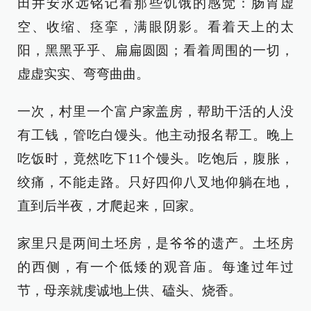
田井安永远铭记着那些饥饿的感觉：肠胃虚
空、收缩、痉挛，满眼阴影。看着天上的太
阳，黑黑乎乎、扁扁圆圆；看着周围的一切，
虚虚实实、弯弯曲曲。
一次，村里一个富户家盖房，帮助干活的人没
有工钱，管吃白馒头。他主动报名帮工。晚上
吃饭时，竟然吃下11个馒头。吃饱后，腹胀，
绞痛，不能走路。只好四仰八叉地仰躺在地，
直到后半夜，才爬起来，回家。
家里只是两间土坯房，是爷爷的遗产。土坯房
的西侧，有一个低矮的观音庙。每逢过年过
节，母亲就虔诚地上供、磕头、烧香。