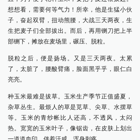
想想看，需要何等气力！所幸，他是生猛小伙
子，奋起双臂，扭动熊腰，大战三天两夜，生
生把麦子们全部拔出。而后，再用铡刀把上半
部铡下，摊放在麦场里，碾压、脱粒。
脱粒之后，便是扬场。又是三天两夜。太累
了，太脏了，腰酸臂痛，脸面黑乎乎，眼仁白
亮亮。
种玉米最难是拔草。玉米生产季节正值盛夏，
杂草丛生。最烦人的草是苋草、尖草、水摆草
等。玉米的青纱帐比人还高，不透风，太闷
热。宽宽的玉米叶子，像锯齿，在皮肤上划出
一道道血印，伴着汗咸，浑身刺疼。