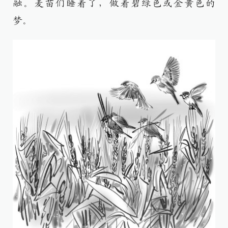
融。麦苗们睡着了，做着碧绿色或金黄色的
梦。