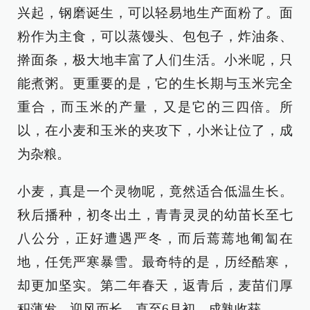
兴起，钢磨诞生，可以轻易地生产面粉了。面
粉作为主食，可以蒸馒头、包包子，炸油条、
擀面条，极大地丰富了人们生活。小米呢，只
能煮粥。更重要的是，它的生长期与玉米完全
重合，而玉米的产量，又是它的三四倍。所
以，在小麦和玉米的夹攻下，小米让位了，成
为杂粮。
小麦，真是一个灵物呢，竟然适合低温生长。
秋后播种，初冬出土，青青灵灵的幼苗长至七
八公分，正好遭遇严冬，而后蔫蔫地匍匐在
地，任凭严寒暴雪。最奇特的是，历经酷寒，
却更加坚实。第二年春天，返青后，麦苗们厚
积薄发，迎风而长，直至6月初，成熟收获。