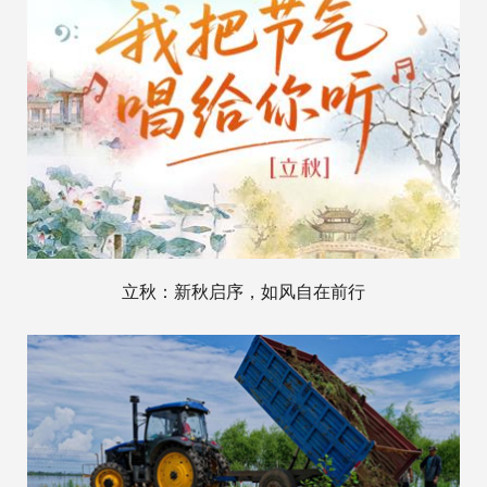
立秋：新秋启序，如风自在前行