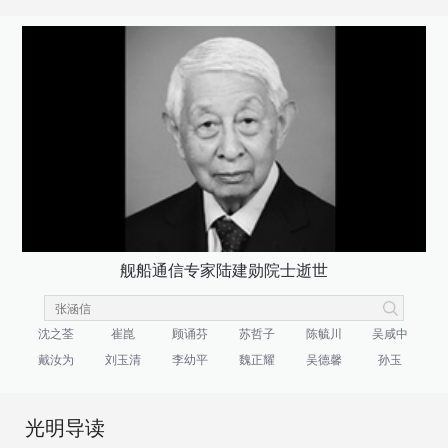
舰船通信专家陆建勋院士逝世
沈之荃
崔崑
顾诵芬
苏哲子
陈毓川
吴咸中
戴汝为
刘玉清
李幼平
魏正耀
吴德馨
孙玉
光明导读