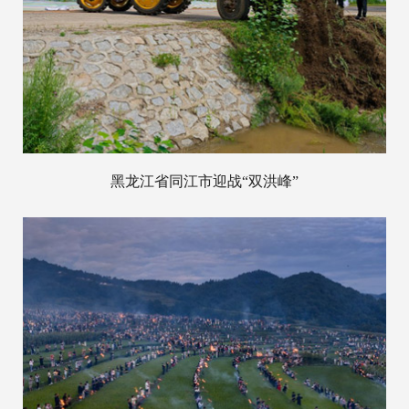
黑龙江省同江市迎战“双洪峰”