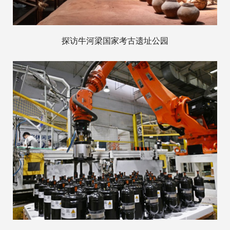
探访牛河梁国家考古遗址公园