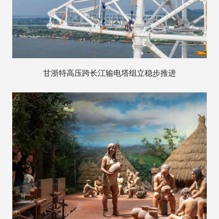
甘浙特高压跨长江输电塔组立稳步推进