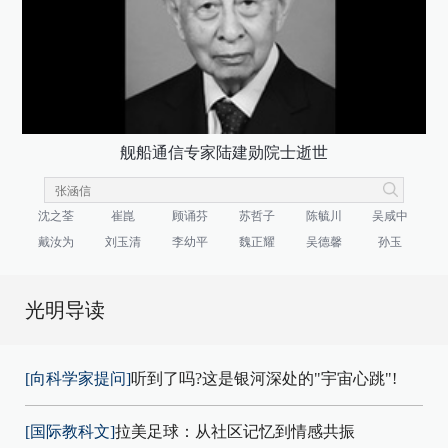
舰船通信专家陆建勋院士逝世
沈之荃
崔崑
顾诵芬
苏哲子
陈毓川
吴咸中
戴汝为
刘玉清
李幼平
魏正耀
吴德馨
孙玉
光明导读
[向科学家提问]
听到了吗?这是银河深处的"宇宙心跳"!
[国际教科文]
拉美足球：从社区记忆到情感共振