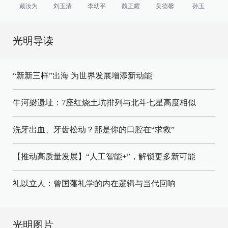
戴汝为
刘玉清
李幼平
魏正耀
吴德馨
孙玉
光明导读
“新新三样”出海 为世界发展增添新动能
牛河梁遗址：7座红烧土坑排列与北斗七星高度相似
洗牙出血、牙齿松动？那是你的口腔在“求救”
【推动高质量发展】“人工智能+”，解锁更多新可能
礼以立人：曾国藩礼学的内在逻辑与当代回响
光明图片