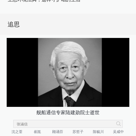
追思
舰船通信专家陆建勋院士逝世
沈之荃
崔崑
顾诵芬
苏哲子
陈毓川
吴咸中