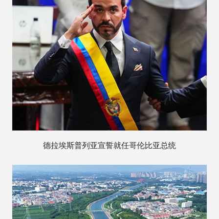
德拉埃斯普列亚宣誓就任哥伦比亚总统