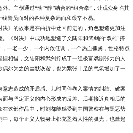
外。主创通过“动”“静”结合的“组合拳”，让观众身临其
一线警员面对的各种复杂局面和艰辛不易。
决》的故事是在曲折中迂回前进的，角色塑造更加注
差。《对决》中成功地塑造了文陆阳和武剑的“双雄”搭
武”，一老一少，一个内敛低调，一个热血孤勇，性格特点
惺惺相惜，文陆阳和武剑拧成了一组极富戏剧张力的人
歇偶尔为之的幽默诙谐，也为紧张十足的气氛增加了一
意志造成的矛盾感、儿时同伴卷入案情的纠结、破案
表面与坚定正义的内心形成的反差、后期接近真相后的
众在这部作品中，时刻都能感受到中国警察在与黑恶势
剧中，每个正义人物身上都充盈着人性的弧光，也激起