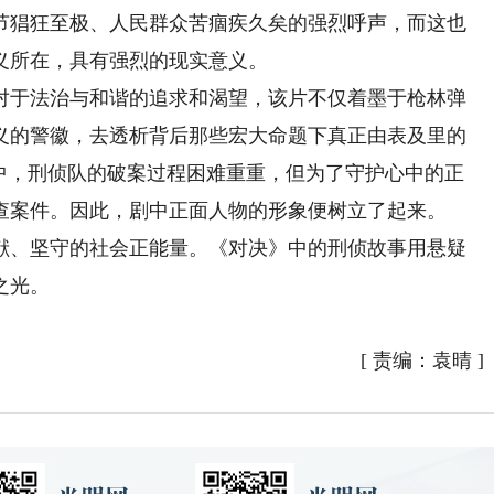
猖狂至极、人民群众苦痼疾久矣的强烈呼声，而这也
义所在，具有强烈的现实意义。
于法治与和谐的追求和渴望，该片不仅着墨于枪林弹
义的警徽，去透析背后那些宏大命题下真正由表及里的
量中，刑侦队的破案过程困难重重，但为了守护心中的正
查案件。因此，剧中正面人物的形象便树立了起来。
、坚守的社会正能量。《对决》中的刑侦故事用悬疑
之光。
）
[
责编：袁晴
]