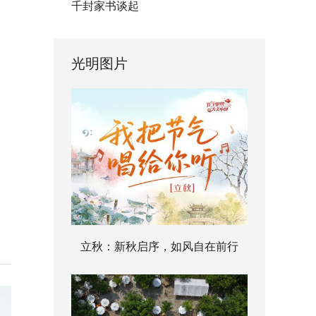
千封家书谈起
光明图片
立秋：新秋启序，如风自在前行