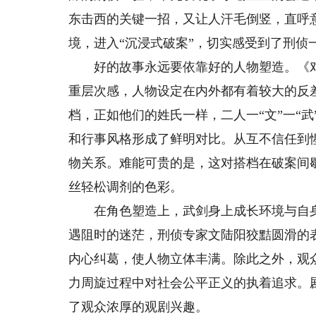
东击西的关键一招，又让人汗毛倒竖，直呼意
境，进入“沉浸式破案”，切实感受到了刑侦
好的故事永远要依靠好的人物塑造。《对
重层次感，人物设定在内外都有着较大的反
档，正如他们的姓氏一样，二人一“文”一“
和行事风格形成了鲜明对比。从互不信任到
物关系。难能可贵的是，这对搭档在破案间
丝轻松调剂的色彩。
在角色塑造上，武剑身上成长环境与自身
遇阻时的迷茫，刑侦专家文陆阳狡黠圆滑的
内心纠葛，使人物立体丰满。除此之外，观
力周旋过程中对社会公平正义的执着追求。
了观众浓厚的观剧兴趣。