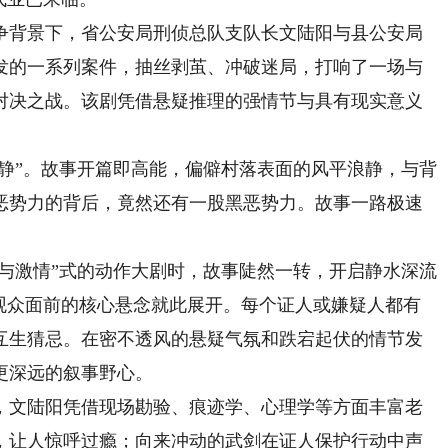
背景下，省公安局刑侦总队支队长文陆阳与县公安局
发的一系列案件，抽丝剥茧、冲破迷局，打响了一场与
对决之战。该剧凭借悬疑推理的强情节与具有现实意义
静”。故事开篇即高能，偏僻村落表面的风平浪静，与背
恶势力的背后，竟然还有一股黑恶势力。故事一路极速
。
与激情”式的动作大剧时，故事陡然一转，开启静水深流
和观众面前的核心悬念就此展开。每个证人或嫌疑人都有
互生猜忌。在密不透风的悬疑气氛和跌宕起伏的情节发
更深远的叙事野心。
文陆阳凭借现场勘验、痕迹学、心理学等方面丰富老
，让人惊呼过瘾；向来冲动的武剑在证人保护行动中声