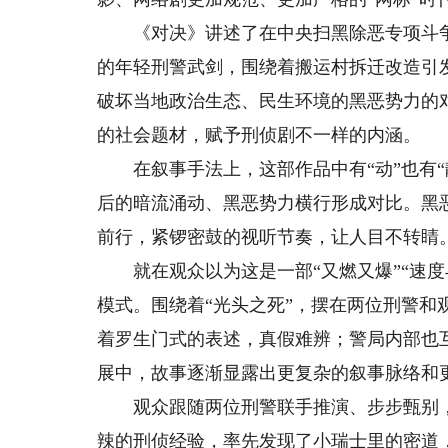
《对决》讲述了在中央扫黑除恶专项斗争
的年轻刑警武剑，围绕着搬运村拆迁改造引
破坏当地政治生态、民生环境的黑恶势力的
的社会题材，赋予刑侦剧不一样的内涵。
在叙事手法上，这部作品中有“动”也有“
后的暗流涌动、黑恶势力横行形成对比。黑
前行，紧锣密鼓的视听节奏，让人目不转睛
就在观众以为这是一部“又燃又爆”“速度
模式。围绕着“光头之死”，摆在两位刑警
着罗生门式的表述，真假难辨；警局内部也
展中，故事逐渐显露出更复杂的叙事脉络和
观众跟随两位刑警联手推演、步步甄别，
辣的刑侦经验，率先发现了小瑞士里的密道