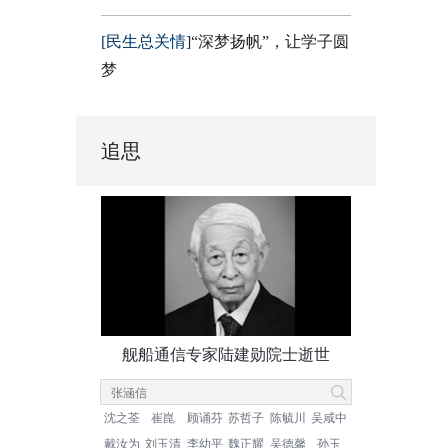
[民生总关情]
“深梦扬帆”，让学子圆
梦
追思
舰船通信专家陆建勋院士逝世
沈之荃
崔崑
顾诵芬
苏哲子
陈毓川
吴咸中
戴汝为
刘玉清
李幼平
魏正耀
吴德馨
孙玉