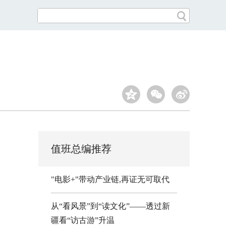
值班总编推荐
"电影+"带动产业链,再证无可取代
从“看风景”到“读文化”——透过新
疆看“访古游”升温