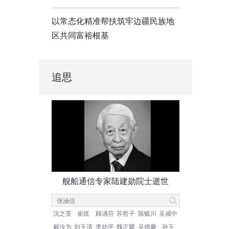
以常态化精准帮扶筑牢边疆民族地
区共同富裕根基
追思
舰船通信专家陆建勋院士逝世
沈之荃
崔崑
顾诵芬
苏哲子
陈毓川
吴咸中
戴汝为
刘玉清
李幼平
魏正耀
吴德馨
孙玉