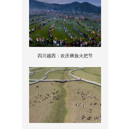
四川越西：欢庆彝族火把节