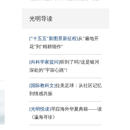
光明导读
["十五五"新图景新征程]
从"遍地开
花"到"精耕细作"
[向科学家提问]
听到了吗?这是银河
深处的"宇宙心跳"!
[国际教科文]
拉美足球：从社区记忆
到情感共振
[光明悦读]
寻踪海外华夏典籍——读
《瀛海寻珍》