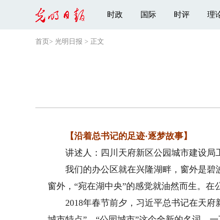
时政
国际
时评
理
首页
>
光明日报
>
正文
【沿着总书记的足迹·逐梦故事】
讲述人：四川天府新区公园城市建设局工
我们的办公区就在兴隆湖畔，窗外是碧波
窗外，“宛在湖中央”的感觉就油然而生。在
2018年春节前夕，习近平总书记在天府
城市特点”。“公园城市”这个全新的名词，