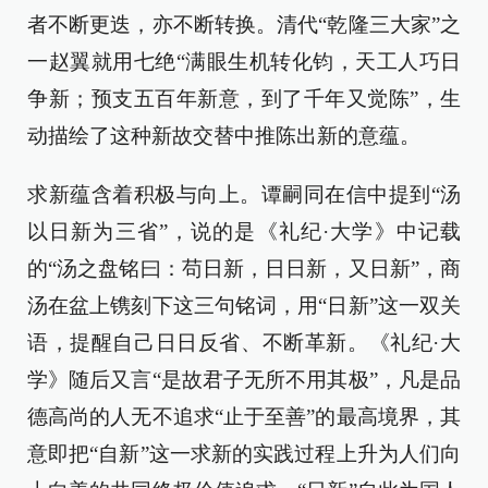
者不断更迭，亦不断转换。清代“乾隆三大家”之
一赵翼就用七绝“满眼生机转化钧，天工人巧日
争新；预支五百年新意，到了千年又觉陈”，生
动描绘了这种新故交替中推陈出新的意蕴。
求新蕴含着积极与向上。谭嗣同在信中提到“汤
以日新为三省”，说的是《礼纪·大学》中记载
的“汤之盘铭曰：苟日新，日日新，又日新”，商
汤在盆上镌刻下这三句铭词，用“日新”这一双关
语，提醒自己日日反省、不断革新。《礼纪·大
学》随后又言“是故君子无所不用其极”，凡是品
德高尚的人无不追求“止于至善”的最高境界，其
意即把“自新”这一求新的实践过程上升为人们向