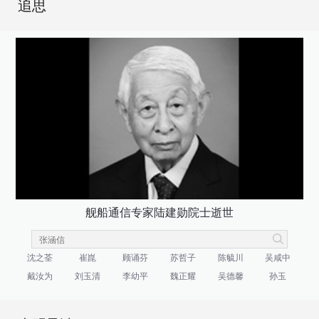
追思
舰船通信专家陆建勋院士逝世
沈之荃
崔崑
顾诵芬
苏哲子
陈毓川
吴咸中
戴汝为
刘玉清
李幼平
魏正耀
吴德馨
孙玉