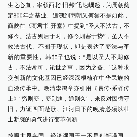
生之心血，率领西北“旧邦”迅速崛起，为周朝奠
定800年之基业。追溯到商朝又何尝不是如此，
商鞅在《商君书·开塞》中提到“圣人不法古，不
修今。法古则后于时，修今则塞于势”，圣人不
效法古代、不囿于现状，即是表达了变法与革
新的重要性。韩非子也说：“是以圣人不期修
古，不法常可，论世之事，因为之备。”这种求
变创新的文化基因已经深深根植在中华民族的
血液传承中。晚清李鸿章亦引用《易传·系辞传
上》“穷则变，变则通，通则久”，来反对因循守
旧，力证四面楚歌、江河日下的晚清必须以壮
士断腕的勇气进行变革创新。
放眼世界各国，经济强国无一不是创新强国，