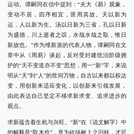
运动。谭嗣同在信中提到：“夫大《易》观象，
变动不居，四序相宜，匪用其故。天以新为
运，人以新为生。汤以日新为三省，孔以日新
为盛德，川上逝者之叹，水哉水哉之取，惟日
新故也。”作为维新派的代表人物，谭嗣同在文
章中从《周易》谈起，反对受封建统治阶级拥
护的“天不变道亦不变”思想，用一“新”字，来说
明从“天”到“人”的世间万物，自古以来都以权达
变，用创新来适应变化，以创新来引领发展，
由此表达自己坚定不移求新求变、追求进步的
观点。
求新蕴含着生机与兴旺。“新”在《说文解字》中
的解释是“取木也”，意为砍掉树上之旧枝，才可