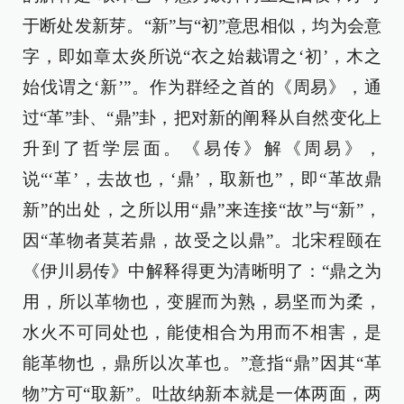
于断处发新芽。“新”与“初”意思相似，均为会意
字，即如章太炎所说“衣之始裁谓之‘初’，木之
始伐谓之‘新’”。作为群经之首的《周易》，通
过“革”卦、“鼎”卦，把对新的阐释从自然变化上
升到了哲学层面。《易传》解《周易》，
说“‘革’，去故也，‘鼎’，取新也”，即“革故鼎
新”的出处，之所以用“鼎”来连接“故”与“新”，
因“革物者莫若鼎，故受之以鼎”。北宋程颐在
《伊川易传》中解释得更为清晰明了：“鼎之为
用，所以革物也，变腥而为熟，易坚而为柔，
水火不可同处也，能使相合为用而不相害，是
能革物也，鼎所以次革也。”意指“鼎”因其“革
物”方可“取新”。吐故纳新本就是一体两面，两