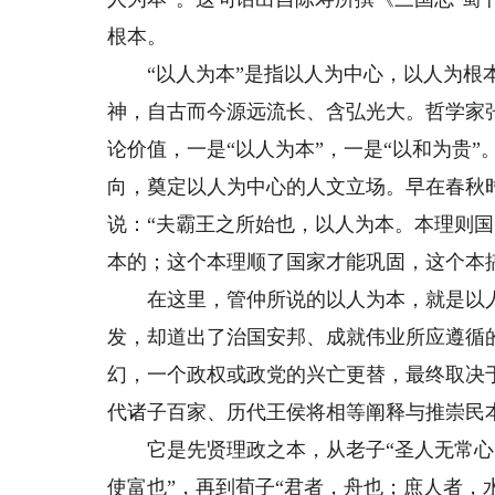
根本。
“以人为本”是指以人为中心，以人为根本
神，自古而今源远流长、含弘光大。哲学家
论价值，一是“以人为本”，一是“以和为贵”
向，奠定以人为中心的人文立场。早在春秋
说：“夫霸王之所始也，以人为本。本理则
本的；这个本理顺了国家才能巩固，这个本
在这里，管仲所说的以人为本，就是以人
发，却道出了治国安邦、成就伟业所应遵循
幻，一个政权或政党的兴亡更替，最终取决
代诸子百家、历代王侯将相等阐释与推崇民
它是先贤理政之本，从老子“圣人无常心，
使富也”，再到荀子“君者，舟也；庶人者，