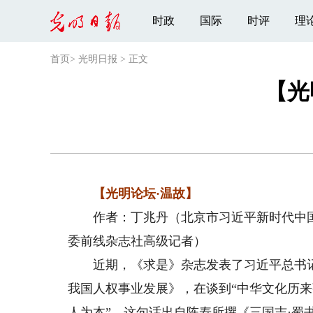
时政
国际
时评
理
首页
>
光明日报
>
正文
【光
【光明论坛·温故】
作者：丁兆丹（北京市习近平新时代中国
委前线杂志社高级记者）
近期，《求是》杂志发表了习近平总书记
我国人权事业发展》，在谈到“中华文化历来
人为本”。这句话出自陈寿所撰《三国志·蜀