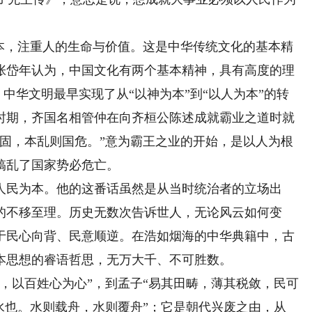
，注重人的生命与价值。这是中华传统文化的基本精
张岱年认为，中国文化有两个基本精神，具有高度的理
。中华文明最早实现了从“以神为本”到“以人为本”的转
时期，齐国名相管仲在向齐桓公陈述成就霸业之道时就
国固，本乱则国危。”意为霸王之业的开始，是以人为根
搞乱了国家势必危亡。
民为本。他的这番话虽然是从当时统治者的立场出
的不移至理。历史无数次告诉世人，无论风云如何变
于民心向背、民意顺逆。在浩如烟海的中华典籍中，古
本思想的睿语哲思，无万大千、不可胜数。
以百姓心为心”，到孟子“易其田畴，薄其税敛，民可
水也。水则载舟，水则覆舟”；它是朝代兴废之由，从