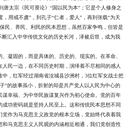
，到唐太宗《民可畏论》“国以民为本”；它是个人修身之
度，用戒不虞”，到孔子“仁者，爱人”，再到张载“为天
、保民、养民、利民的民本思想，虽然百家争鸣，但皆是
源不断汇入中华传统文化的历史长河，泽被后世，成为我
、凝固的，而是具体的、历史的、现实的。在革命、
在人民一边，在不同历史时期，演绎着不尽相同的感人
途中，红军经过湖南省汝城县沙洲村，3位红军女战士把
被子”的故事虽小，折射的却是共产党人以人民为中心的
民谋幸福、为中华民族谋复兴作为初心使命。党的百年
的成功密码就是坚持人民至上。这和传统民本思想不同
们党作为马克思主义政党的根本立场，党始终代表着我
想和马克思主义人民观的内涵相近相通，我们党创造性