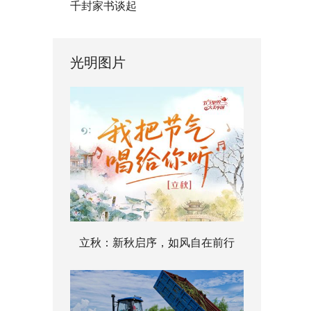
千封家书谈起
光明图片
立秋：新秋启序，如风自在前行