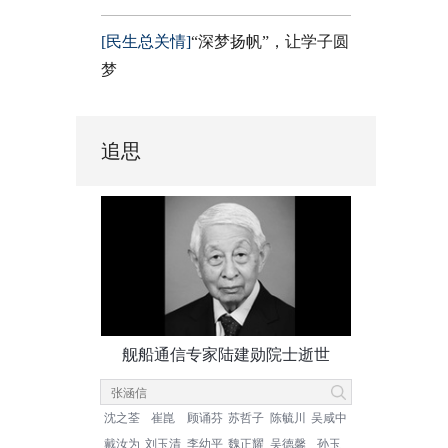
[民生总关情]
“深梦扬帆”，让学子圆
梦
追思
舰船通信专家陆建勋院士逝世
沈之荃
崔崑
顾诵芬
苏哲子
陈毓川
吴咸中
戴汝为
刘玉清
李幼平
魏正耀
吴德馨
孙玉