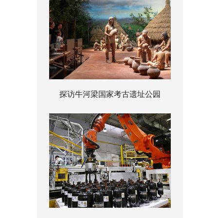
探访牛河梁国家考古遗址公园