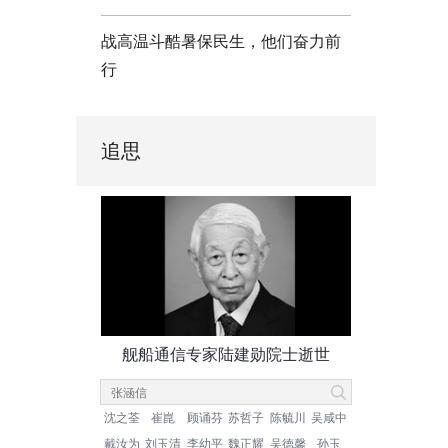
战高温斗酷暑保民生，他们奋力前
行
追思
舰船通信专家陆建勋院士逝世
沈之荃
崔崑
顾诵芬
苏哲子
陈毓川
吴咸中
戴汝为
刘玉清
李幼平
魏正耀
吴德馨
孙玉