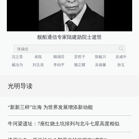
舰船通信专家陆建勋院士逝世
沈之荃
崔崑
顾诵芬
苏哲子
陈毓川
吴咸中
戴汝为
刘玉清
李幼平
魏正耀
吴德馨
孙玉
光明导读
“新新三样”出海 为世界发展增添新动能
牛河梁遗址：7座红烧土坑排列与北斗七星高度相似