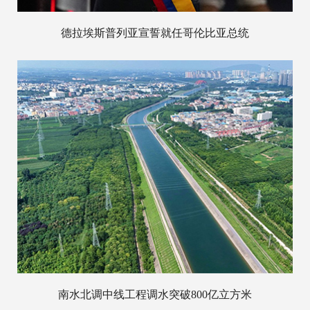
德拉埃斯普列亚宣誓就任哥伦比亚总统
南水北调中线工程调水突破800亿立方米