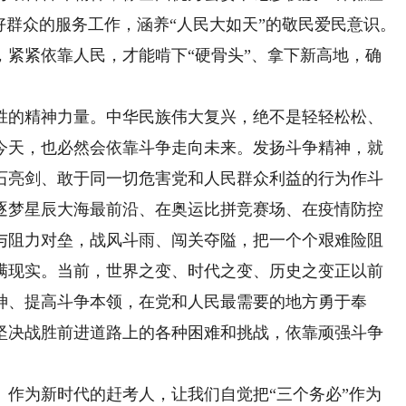
好群众的服务工作，涵养“人民大如天”的敬民爱民意识。
，紧紧依靠人民，才能啃下“硬骨头”、拿下新高地，确
的精神力量。中华民族伟大复兴，绝不是轻轻松松、
今天，也必然会依靠斗争走向未来。发扬斗争精神，就
石亮剑、敢于同一切危害党和人民群众利益的行为作斗
逐梦星辰大海最前沿、在奥运比拼竞赛场、在疫情防控
与阻力对垒，战风斗雨、闯关夺隘，把一个个艰难险阻
满现实。当前，世界之变、时代之变、历史之变正以前
神、提高斗争本领，在党和人民最需要的地方勇于奉
坚决战胜前进道路上的各种困难和挑战，依靠顽强斗争
为新时代的赶考人，让我们自觉把“三个务必”作为