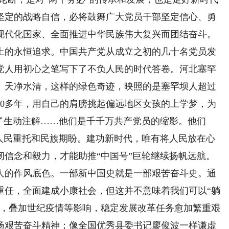
坚定的战略自信，必将鼓舞广大党员干部坚定信心、勇
现代化国家、全面推进中华民族伟大复兴而团结奋斗。
的永恒追求。中国共产党从成立之初的几十名党员发
产党人用初心之笔写下了不负人民的时代答卷。河北塞罕
、天净水清，这样的绿色奇迹，映照的是塞罕坝人超过
40多年，用自己的肩膀挑起偏远地区女孩的上学梦，为
了生动注解……他们是千千万共产党员的缩影。他们
了人民重托和民族期盼。建功新时代，唯有将人民放在心
韧信念和毅力，才能助推“中国号”巨轮继续扬帆远航。
的作风底色。一部新中国史就是一部艰苦奋斗史。通
重任，全面建成小康社会，但这并不意味着我们可以“躺
局，叠加世纪疫情等影响，稳定发展改革任务愈加繁重艰
扬艰苦奋斗精神；像全国优秀县委书记廖俊波一样谦虚