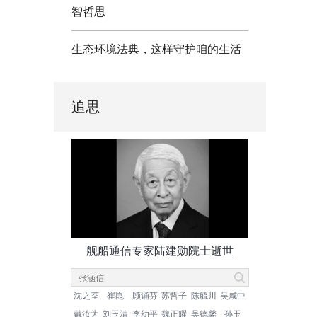
智哲思
生态环境法典，这样守护咱的生活
追思
舰船通信专家陆建勋院士逝世
沈之荃
崔崑
顾诵芬
苏哲子
陈毓川
吴咸中
戴汝为
刘玉清
李幼平
魏正耀
吴德馨
孙玉