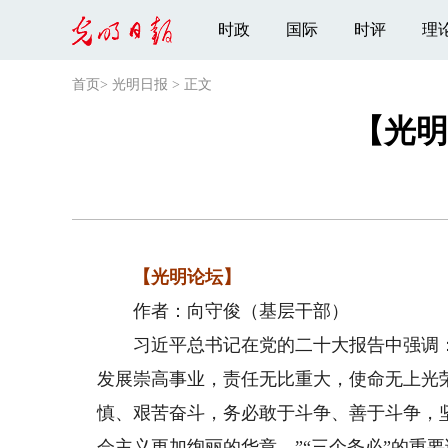
时政
国际
时评
理
首页
>
光明日报
>
正文
【光明
【光明论坛】
作者：向守俊（基层干部）
习近平总书记在党的二十大报告中强调：
发展崇高事业，责任无比重大，使命无上光
慎、艰苦奋斗，务必敢于斗争、善于斗争，
会主义更加绚丽的华章。”“三个务必”的重