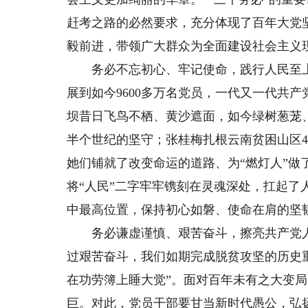
赶考之路的必然要求，充分体现了百年大党
毅前进，带领广大群众为全面建设社会主义
务必不忘初心、牢记使命，践行人民至上
展到如今9600多万名党员，一代又一代共
坝昔日飞鸟不栖、黄沙遮面，如今绿树葱茏
半个世纪的坚守；张桂梅扎根云南贫困山区
她们铺就了改变命运的道路、为“燃灯人”做
将“人民”二字牢牢镌刻在灵魂深处，扛起
中最高位置，保持初心如磐、使命在肩的坚
务必谦虚谨慎、艰苦奋斗，擦亮共产党人
过艰苦奋斗，我们如期完成脱贫攻坚的历史
在功劳簿上睡大觉”。面对百年未有之大变
巨。对此，党员干部要甘当新时代愚公，弘