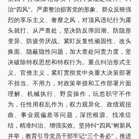
治“四风”。严肃整治损害党的形象、群众反映强
烈的享乐主义、奢靡之风，对顶风违纪行为露
头就打、从严查处，坚决防反弹回潮、防隐形
变异、防疲劳厌战。紧盯反复性顽固性、改头
换面、隐蔽隐性问题，加大查处问责力度，坚
决破除特权思想和特权行为。重点纠治形式主
义、官僚主义，紧盯贯彻党中央重大决策部署
不担当、不用力，对政策举措和工作部署片面
理解、机械执行、野蛮操作，玩忽职守不作
为，任性用权乱作为，权力观异化、政绩观扭
曲、事业观偏差等问题，深挖根源、找准症
结，精准纠治、增强实效。坚持纠“四风”树新风
并举，教育引导党员干部牢记“三个务必”，推进