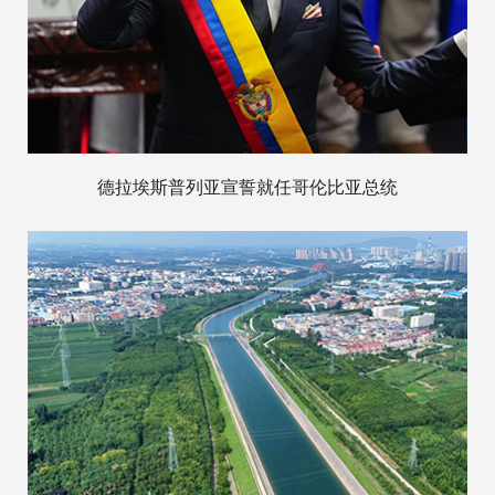
德拉埃斯普列亚宣誓就任哥伦比亚总统