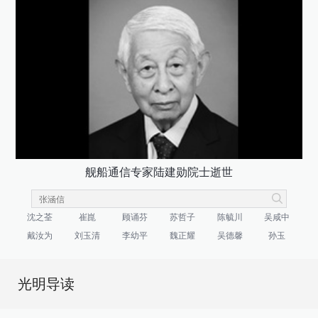
舰船通信专家陆建勋院士逝世
沈之荃
崔崑
顾诵芬
苏哲子
陈毓川
吴咸中
戴汝为
刘玉清
李幼平
魏正耀
吴德馨
孙玉
光明导读