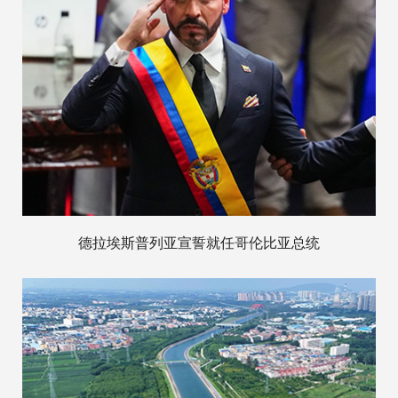
德拉埃斯普列亚宣誓就任哥伦比亚总统