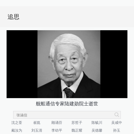
追思
舰船通信专家陆建勋院士逝世
沈之荃
崔崑
顾诵芬
苏哲子
陈毓川
吴咸中
戴汝为
刘玉清
李幼平
魏正耀
吴德馨
孙玉