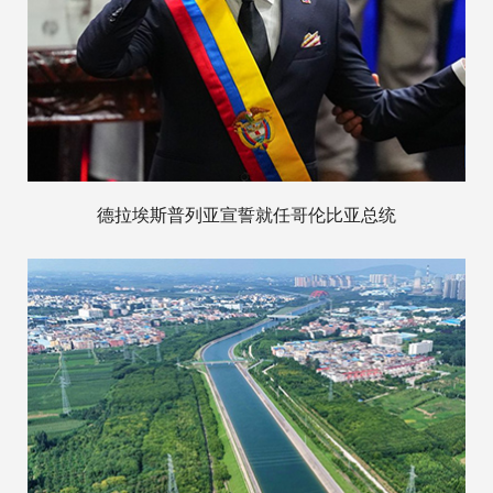
德拉埃斯普列亚宣誓就任哥伦比亚总统