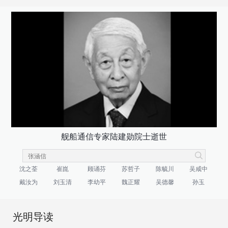
舰船通信专家陆建勋院士逝世
沈之荃
崔崑
顾诵芬
苏哲子
陈毓川
吴咸中
戴汝为
刘玉清
李幼平
魏正耀
吴德馨
孙玉
光明导读