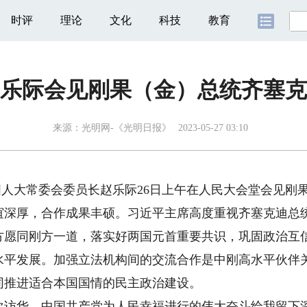
时评
理论
文化
科技
教育
乐际会见刚果（金）总统齐塞克
来源：
光明网-《光明日报》
2023-05-27 03:10
人大常委会委员长赵乐际26日上午在人民大会堂会见刚
厚，合作成果丰硕。习近平主席高度重视齐塞克迪总统
方愿同刚方一道，落实好两国元首重要共识，巩固政治互
水平发展。加强立法机构间的交流合作是中刚高水平伙伴
同推进适合本国国情的民主政治建设。
华，中国共产党为人民幸福进行的伟大奋斗给我留下深