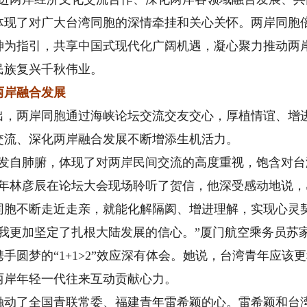
体现了对广大台湾同胞的深情牵挂和关心关怀。两岸同胞
神为指引，共享中国式现代化广阔机遇，凝心聚力推动两
民族复兴千秋伟业。
两岸融合发展
两岸同胞通过海峡论坛交流交友交心，厚植情谊、增进
交流、深化两岸融合发展不断增添生机活力。
自肺腑，体现了对两岸民间交流的高度重视，饱含对台
青年林彦辰在论坛大会现场聆听了贺信，他深受感动地说
同胞不断走近走亲，就能化解隔阂、增进理解，实现心灵
更加坚定了扎根大陆发展的信心。”厦门航空乘务员苏家
手圆梦的“1+1>2”效应深有体会。她说，台湾青年应该
两岸年轻一代往来互动贡献心力。
了全国青联常委、福建青年雷希颖的心。雷希颖和台湾