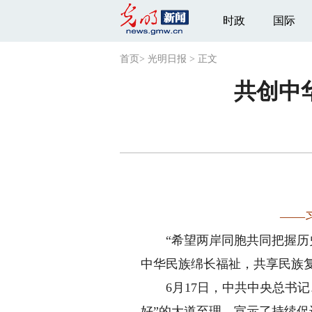
时政
国际
首页
>
光明日报
>
正文
共创中
——
“希望两岸同胞共同把握历史
中华民族绵长福祉，共享民族复
6月17日，中共中央总书记
好”的大道至理，宣示了持续