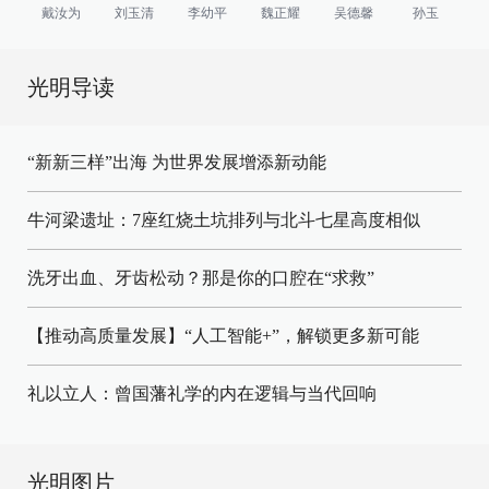
戴汝为
刘玉清
李幼平
魏正耀
吴德馨
孙玉
光明导读
“新新三样”出海 为世界发展增添新动能
牛河梁遗址：7座红烧土坑排列与北斗七星高度相似
洗牙出血、牙齿松动？那是你的口腔在“求救”
【推动高质量发展】“人工智能+”，解锁更多新可能
礼以立人：曾国藩礼学的内在逻辑与当代回响
光明图片