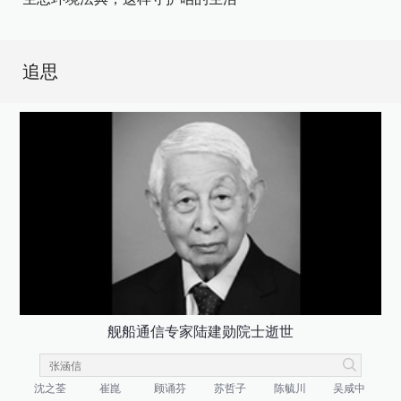
追思
舰船通信专家陆建勋院士逝世
沈之荃
崔崑
顾诵芬
苏哲子
陈毓川
吴咸中