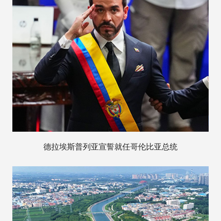
德拉埃斯普列亚宣誓就任哥伦比亚总统