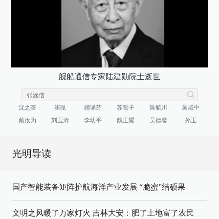
舰船通信专家陆建勋院士逝世
沈之荃
崔崑
顾诵芬
苏哲子
陈毓川
吴咸中
戴汝为
刘玉清
李幼平
魏正耀
吴德馨
孙玉
光明导读
国产智能装备矩阵护航海洋产业发展
“脆蜜”结硕果
文明之风暖了万家灯火
吉林大安：肥了土地富了农民