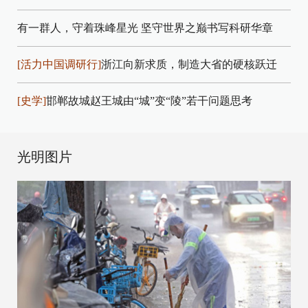
有一群人，守着珠峰星光
坚守世界之巅书写科研华章
[活力中国调研行]
浙江向新求质，制造大省的硬核跃迁
[史学]
邯郸故城赵王城由“城”变“陵”若干问题思考
光明图片