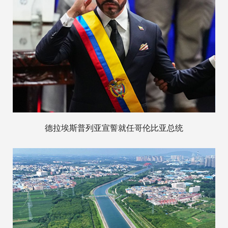
德拉埃斯普列亚宣誓就任哥伦比亚总统