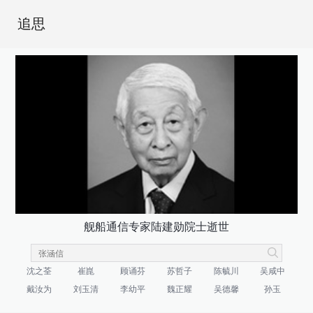
追思
舰船通信专家陆建勋院士逝世
沈之荃
崔崑
顾诵芬
苏哲子
陈毓川
吴咸中
戴汝为
刘玉清
李幼平
魏正耀
吴德馨
孙玉