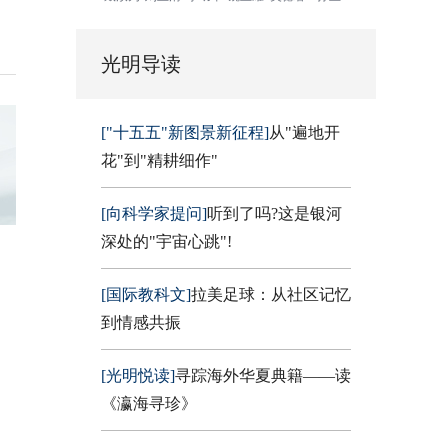
光明导读
["十五五"新图景新征程]
从"遍地开
花"到"精耕细作"
[向科学家提问]
听到了吗?这是银河
深处的"宇宙心跳"!
[国际教科文]
拉美足球：从社区记忆
到情感共振
[光明悦读]
寻踪海外华夏典籍——读
《瀛海寻珍》