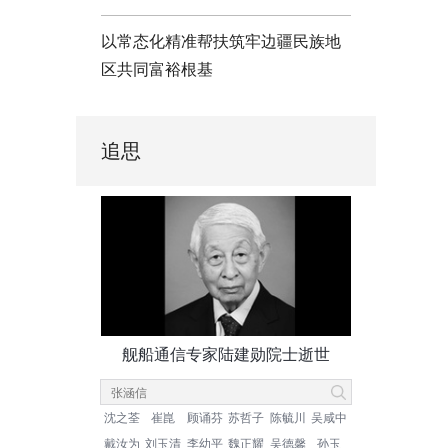
以常态化精准帮扶筑牢边疆民族地
区共同富裕根基
追思
舰船通信专家陆建勋院士逝世
沈之荃
崔崑
顾诵芬
苏哲子
陈毓川
吴咸中
戴汝为
刘玉清
李幼平
魏正耀
吴德馨
孙玉