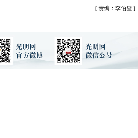
[
责编：李伯玺
]