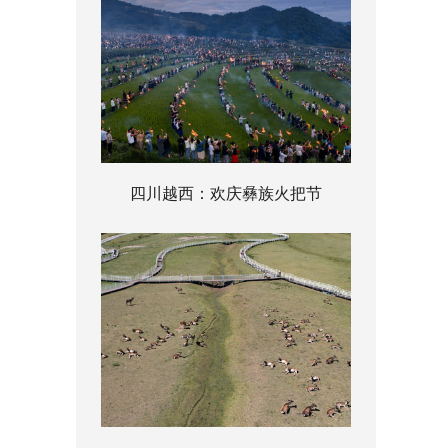
四川越西：欢庆彝族火把节