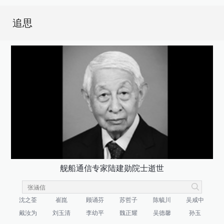
追思
舰船通信专家陆建勋院士逝世
沈之荃
崔崑
顾诵芬
苏哲子
陈毓川
吴咸中
戴汝为
刘玉清
李幼平
魏正耀
吴德馨
孙玉