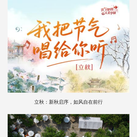
立秋：新秋启序，如风自在前行