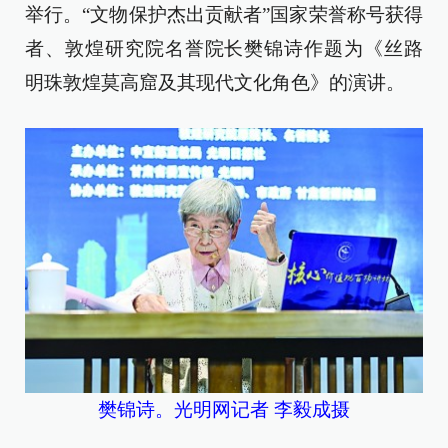
举行。“文物保护杰出贡献者”国家荣誉称号获得
者、敦煌研究院名誉院长樊锦诗作题为《丝路
明珠敦煌莫高窟及其现代文化角色》的演讲。
樊锦诗。光明网记者 李毅成摄