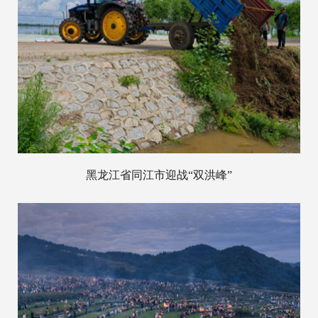
黑龙江省同江市迎战“双洪峰”