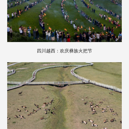
四川越西：欢庆彝族火把节