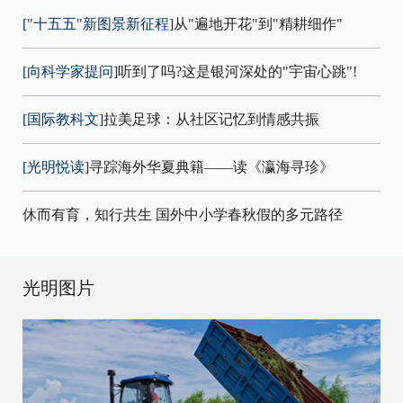
["十五五"新图景新征程]
从"遍地开花"到"精耕细作"
[向科学家提问]
听到了吗?这是银河深处的"宇宙心跳"!
[国际教科文]
拉美足球：从社区记忆到情感共振
[光明悦读]
寻踪海外华夏典籍——读《瀛海寻珍》
休而有育，知行共生 国外中小学春秋假的多元路径
光明图片