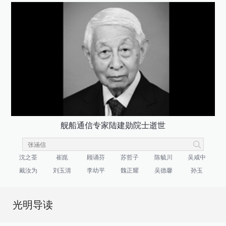
舰船通信专家陆建勋院士逝世
沈之荃
崔崑
顾诵芬
苏哲子
陈毓川
吴咸中
戴汝为
刘玉清
李幼平
魏正耀
吴德馨
孙玉
光明导读