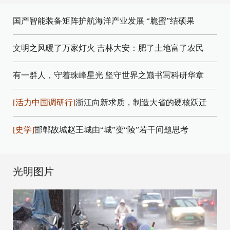
国产智能装备矩阵护航海洋产业发展
“脆蜜”结硕果
文明之风暖了万家灯火
吉林大安：肥了土地富了农民
有一群人，守着珠峰星光
坚守世界之巅书写科研华章
[活力中国调研行]
浙江向新求质，制造大省的硬核跃迁
[史学]
邯郸故城赵王城由“城”变“陵”若干问题思考
光明图片