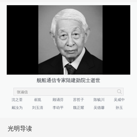
舰船通信专家陆建勋院士逝世
沈之荃
崔崑
顾诵芬
苏哲子
陈毓川
吴咸中
戴汝为
刘玉清
李幼平
魏正耀
吴德馨
孙玉
光明导读