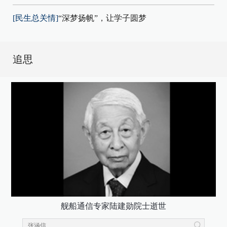
[民生总关情]
“深梦扬帆”，让学子圆梦
追思
舰船通信专家陆建勋院士逝世