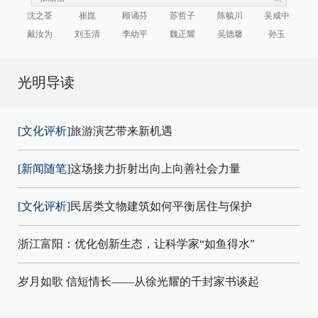
沈之荃
崔崑
顾诵芬
苏哲子
陈毓川
吴咸中
戴汝为
刘玉清
李幼平
魏正耀
吴德馨
孙玉
光明导读
[文化评析]
旅游演艺带来新机遇
[新闻随笔]
这场接力折射出向上向善社会力量
[文化评析]
民居类文物建筑如何平衡居住与保护
浙江富阳：优化创新生态，让科学家“如鱼得水”
岁月如歌 信短情长——从徐光耀的千封家书谈起