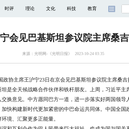
时评
理论
文化
科技
教育
宁会见巴基斯坦参议院主席桑吉
来源：
光明网-《光明日报》
2023-10-24 03:35
国政协主席王沪宁23日在京会见巴基斯坦参议院主席桑吉
是全天候战略合作伙伴和铁杆朋友。上周，习近平主席
入交换意见。中方愿同巴方一道，进一步落实好两国领导
，加快构建新时代更加紧密的中巴命运共同体。中国全国
好环境、汇聚更多正能量。
和互利合作为巴人民带来巨大福祉，也成为国与国关系