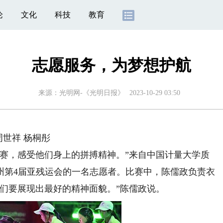
论
文化
科技
教育
志愿服务，为梦想护航
来源：
光明网-《光明日报》
2023-10-29 03:50
世祥 杨桐彤
，感受他们身上的拼搏精神。”来自中国计量大学质
州第4届亚残运会的一名志愿者。比赛中，陈儒政负责衣
们要展现出最好的精神面貌。”陈儒政说。