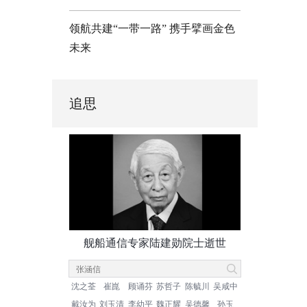
领航共建“一带一路” 携手擘画金色
未来
追思
舰船通信专家陆建勋院士逝世
沈之荃
崔崑
顾诵芬
苏哲子
陈毓川
吴咸中
戴汝为
刘玉清
李幼平
魏正耀
吴德馨
孙玉