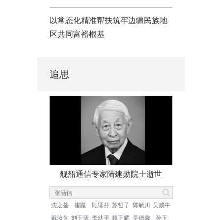
以常态化精准帮扶筑牢边疆民族地
区共同富裕根基
追思
舰船通信专家陆建勋院士逝世
沈之荃
崔崑
顾诵芬
苏哲子
陈毓川
吴咸中
戴汝为
刘玉清
李幼平
魏正耀
吴德馨
孙玉