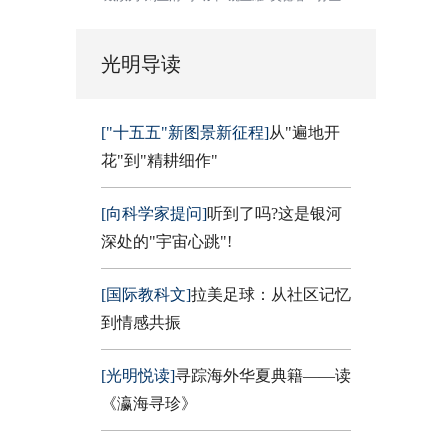
光明导读
["十五五"新图景新征程]
从"遍地开
花"到"精耕细作"
[向科学家提问]
听到了吗?这是银河
深处的"宇宙心跳"!
[国际教科文]
拉美足球：从社区记忆
到情感共振
[光明悦读]
寻踪海外华夏典籍——读
《瀛海寻珍》