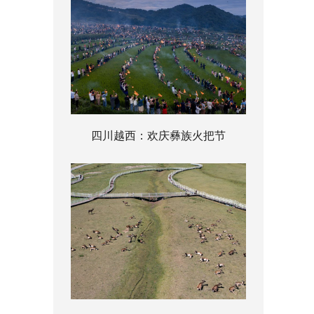
四川越西：欢庆彝族火把节