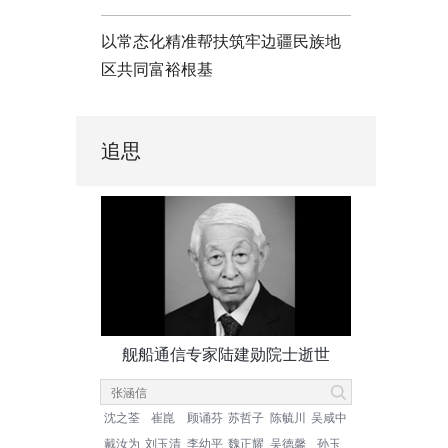
以常态化精准帮扶筑牢边疆民族地
区共同富裕根基
追思
舰船通信专家陆建勋院士逝世
沈之荃
崔崑
顾诵芬
苏哲子
陈毓川
吴咸中
戴汝为
刘玉清
李幼平
魏正耀
吴德馨
孙玉