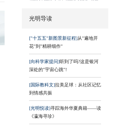
光明导读
["十五五"新图景新征程]
从"遍地开
花"到"精耕细作"
[向科学家提问]
听到了吗?这是银河
深处的"宇宙心跳"!
[国际教科文]
拉美足球：从社区记忆
到情感共振
[光明悦读]
寻踪海外华夏典籍——读
《瀛海寻珍》