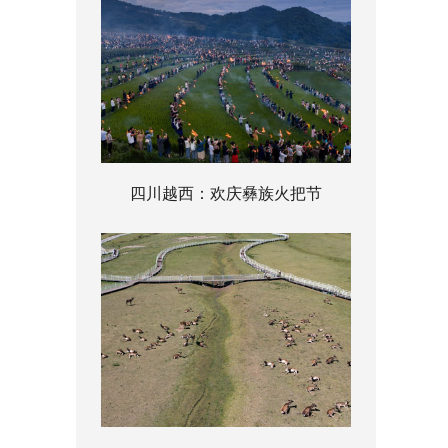
四川越西：欢庆彝族火把节