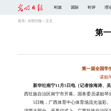
时政
国际
时评
理
首页
>
光明日报
>
正文
第一
第一届全国学
谌贻
新华社南宁11月5日电（记者徐海涛、吴
西壮族自治区南宁市开幕。国务委员谌贻琴
5日晚，广西体育中心体育场流光溢彩。2
演两大部分。开幕仪式上，广西壮族自治区