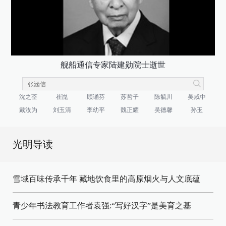
舰船通信专家陆建勋院士逝世
沈之荃
崔崑
顾诵芬
苏哲子
陈毓川
吴咸中
戴汝为
刘玉清
李幼平
魏正耀
吴德馨
孙玉
光明导读
雪域百味传承千年 藏地饮食里的高原烟火与人文底蕴
青少年书法教育工作者袁强:“写好汉字”是美育之基