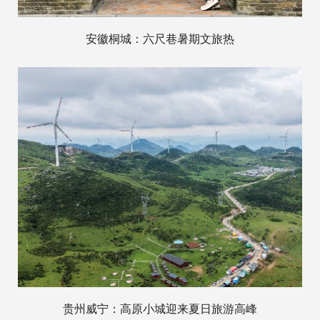
安徽桐城：六尺巷暑期文旅热
贵州威宁：高原小城迎来夏日旅游高峰