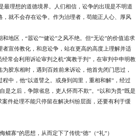
贵”是最理想的道德境界。人们相信，讼争的出现是不明道
格，就不会存在讼争。作为治理者，苟能正人心、厚风
区，“嚣讼”“健讼”之风不绝。但“无讼”的价值追求
理者宣传教化，和息讼争，站在更高的高度上理解并适
员经常会利用诉讼审判之机“寓教于判”，在审判中申明教
祐为胶东相时，遇到百姓前来诉讼，他首先闭门思过，
过程中，他“以道譬之。或身到闾里，重相和解”，经过
自是之后，争隙省息，吏人怀而不欺”。“以和为贵”既是
要求案件处理不能只停留在解决纠纷层面，还要有利于缓
寡”的思想，从而定下了传统“德”（“礼”）