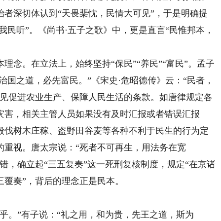
治者深切体认到“天畏棐忱，民情大可见”，于是明确提
我民听”。《尚书·五子之歌》中，更是直言“民惟邦本，
。在立法上，始终坚持“保民”“养民”“富民”。孟子
治国之道，必先富民。”《宋史·危昭德传》云：“民者，
常见促进农业生产、保障人民生活的条款。如唐律规定各
灾害，相关主管人员如果没有及时汇报或者错误汇报
毁伐树木庄稼、盗野田谷麦等各种不利于民生的行为定
的重视。唐太宗说：“死者不可再生，用法务在宽
错，确立起“三五复奏”这一死刑复核制度，规定“在京诸
三覆奏”，背后的理念正是民本。
。”有子说：“礼之用，和为贵，先王之道，斯为