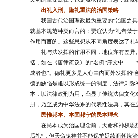
出礼入刑、隆礼重法的治国策略
我国古代治国理政最为重要的“治国之具”
就基本规范种类而言的；贾谊认为“礼者禁
作用而言的。这些思想从不同角度表达了礼
礼与法发挥的作用不同，地位亦有差异。
括，如在《唐律疏议》的“名例”序文中——
成者也”。德礼更多是人心由内而外发挥的“善
德的缺陷是难以形成统一的制度，法律则弥
本，以法律政刑为用，凸显了传统法律文化
册，乃至成为中华法系的代表性法典，其在
民惟邦本、本固邦宁的民本理念
在民本成为治国理念前，天命和神权思想
后礼”，但天命鬼神并不能保护延续商朝统