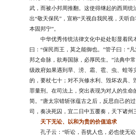
武，而被小邦周推翻。这使得继起的西周统
出“敬天保民”，宣称“天视自我民视，天听自
本固邦宁”。
中华优秀传统法律文化中处处彰显着民本理念
曰：“保民而王，莫之能御也。”管子曰：“凡
邦之命脉，欲寿国脉，必厚民生。”法典中
级政府如果遇到旱、涝、霜、雹、虫、蝗等
的，要杖七十；对不兴修水利、毁坏农具、
罪量刑。在司法上，突出表现为对人的生命
简。”唐太宗错斩张蕴古之后，反思自己的过
司，奏决死囚，宜二日中五覆奏，天下诸州
天下无讼、以和为贵的价值追求
孔子云：“听讼，吾犹人也，必也使无讼乎