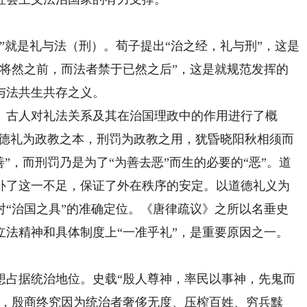
就是礼与法（刑）。荀子提出“治之经，礼与刑”，这是
于将然之前，而法者禁于已然之后”，这是就规范发挥的
与法共生共存之义。
古人对礼法关系及其在治国理政中的作用进行了概
“德礼为政教之本，刑罚为政教之用，犹昏晓阳秋相须而
”，而刑罚乃是为了“为善去恶”而生的必要的“恶”。道
补了这一不足，保证了外在秩序的安定。以道德礼义为
对“治国之具”的准确定位。《唐律疏议》之所以名垂史
立法精神和具体制度上“一准乎礼”，是重要原因之一。
占据统治地位。史载“殷人尊神，率民以事神，先鬼而
治，殷商终究因为统治者奢侈无度、压榨百姓、穷兵黩