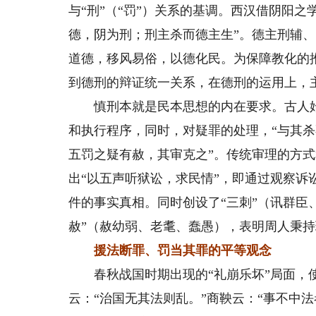
与“刑”（“罚”）关系的基调。西汉借阴阳
德，阴为刑；刑主杀而德主生”。德主刑辅
道德，移风易俗，以德化民。为保障教化的
到德刑的辩证统一关系，在德刑的运用上，
慎刑本就是民本思想的内在要求。古人始
和执行程序，同时，对疑罪的处理，“与其杀
五罚之疑有赦，其审克之”。传统审理的方式
出“以五声听狱讼，求民情”，即通过观察
件的事实真相。同时创设了“三刺”（讯群臣
赦”（赦幼弱、老耄、蠢愚），表明周人秉
援法断罪、罚当其罪的平等观念
春秋战国时期出现的“礼崩乐坏”局面，使
云：“治国无其法则乱。”商鞅云：“事不中法