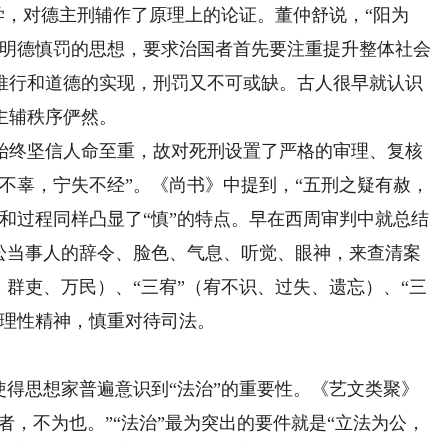
之学，对德主刑辅作了原理上的论证。董仲舒说，“阳为
、明德慎罚的思想，要求治国者首先要注重提升整体社会
推行和道德的实现，刑罚又不可或缺。古人很早就认识
主辅秩序俨然。
终坚信人命至重，故对死刑设置了严格的审理、复核
不辜，宁失不经”。《尚书》中提到，“五刑之疑有赦，
和过程同样凸显了“慎”的特点。早在西周审判中就总结
诉讼当事人的辞令、脸色、气息、听觉、眼神，来查清案
、群吏、万民）、“三宥”（宥不识、过失、遗忘）、“三
持理性精神，慎重对待司法。
得思想家普遍意识到“法治”的重要性。《艺文类聚》
者，不为也。”“法治”最为突出的要件就是“立法为公，