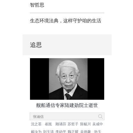
智哲思
生态环境法典，这样守护咱的生活
追思
舰船通信专家陆建勋院士逝世
沈之荃
崔崑
顾诵芬
苏哲子
陈毓川
吴咸中
戴汝为
刘玉清
李幼平
魏正耀
吴德馨
孙玉