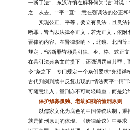
一断于法”。东汉许慎在解释何为“法”时说
之，从去。”“平”“直”，意在强调法的公正
实现公正、平等，要立有良法，且良法得
断罪，皆当以法律令正文，若无正文，依附
晋律的内容。在晋律影响下，北魏、北周等
规定，“诸断罪皆须具引律、令、格、式正
在具引法典条文前提下，还强调罚当其罪，
令”条之下，专门规定一个条例要求“务须详
古代判例判牍中反复出现的“情法两平”“情
可随意出入，量刑亦不可畸轻畸重，而是始终
保护鳏寡孤独、老幼妇残的恤刑原则
以儒家文化为底色的中国传统法制，秉持矜
就是恤刑原则的体现。《唐律疏议》中要求