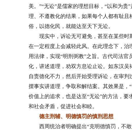
美。”“无讼”是儒家的理想目标，“以和为
理、不遵教化的结果，如果每个人都有耻且
俗，以德化民，就能达至天下无讼。
现实中，诉讼无可避免，甚至在某些时期和地
在一定程度上会减轻此风。在此理念下，治
用法律，实现“明刑弼教”之旨。古代司法官
化，讲述道理，劝双方息讼止讼。如东汉吴
自责德化不力，然后开始受理诉讼，在审判
摆事实讲道理，争取和解结案。其效果是，“
价值上的追求，也是达至“无讼”的方法，
和社会矛盾，促进社会和睦。
德主刑辅、明德慎罚的慎刑思想
西周统治者明确提出“克明德慎罚，不敢侮鳏