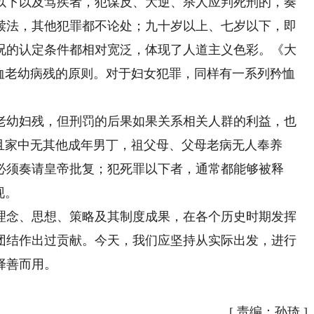
以下以及笃疾者，犯谋反、大逆、杀人应判死刑的，奏
赎法，其他犯罪都不论处；九十岁以上、七岁以下，即
况的认定条件都相对宽泛，体现了人道主义色彩。《大
优恤老幼病残的原则。对于妇女犯罪，同样有一系列矜恤
幼妇残，但刑罚的后果如果关系相关人群的利益，也
且家中无其他成年男丁，祖父母、父母老病无人奉养
必须奏请皇帝批复；犯死罪以下者，通常都能够被释
现。
念、思想、策略及其制度成果，在各个历史时期发挥
团结作出过贡献。今天，我们应坚持从实际出发，进行
择善而用。
[
责编：孙琦
]