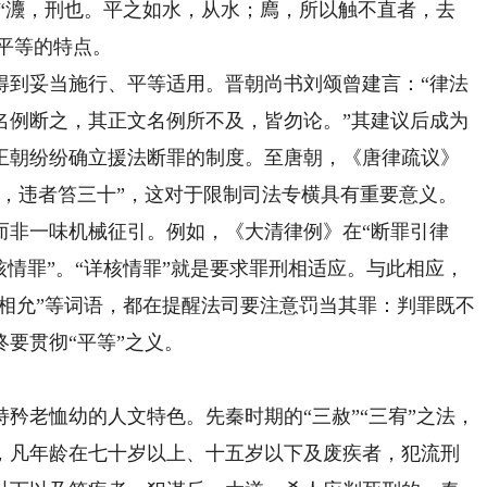
：“灋，刑也。平之如水，从水；廌，所以触不直者，去
和平等的特点。
到妥当施行、平等适用。晋朝尚书刘颂曾建言：“律法
名例断之，其正文名例所不及，皆勿论。”其建议后成为
王朝纷纷确立援法断罪的制度。至唐朝，《唐律疏议》
文，违者笞三十”，这对于限制司法专横具有重要意义。
而非一味机械征引。例如，《大清律例》在“断罪引律
核情罪”。“详核情罪”就是要求罪刑相适应。与此相应，
罪相允”等词语，都在提醒法司要注意罚当其罪：判罪既不
要贯彻“平等”之义。
老恤幼的人文特色。先秦时期的“三赦”“三宥”之法，
，凡年龄在七十岁以上、十五岁以下及废疾者，犯流刑