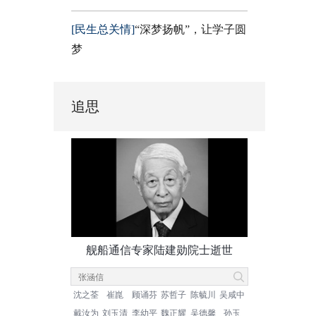
[民生总关情]
“深梦扬帆”，让学子圆
梦
追思
舰船通信专家陆建勋院士逝世
沈之荃
崔崑
顾诵芬
苏哲子
陈毓川
吴咸中
戴汝为
刘玉清
李幼平
魏正耀
吴德馨
孙玉