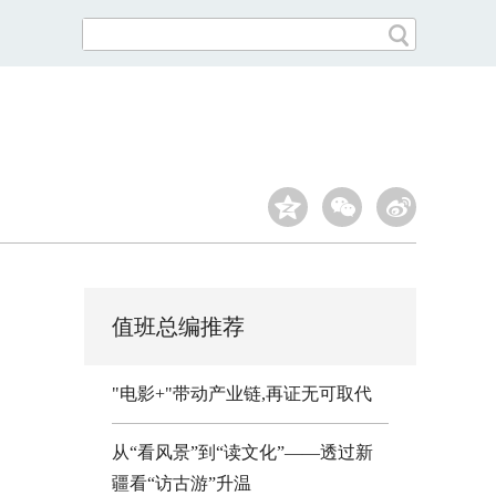
值班总编推荐
"电影+"带动产业链,再证无可取代
从“看风景”到“读文化”——透过新
疆看“访古游”升温