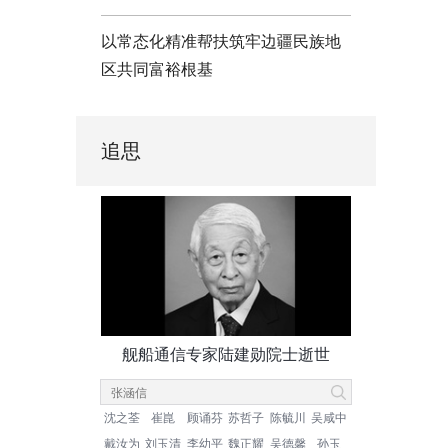
以常态化精准帮扶筑牢边疆民族地
区共同富裕根基
追思
舰船通信专家陆建勋院士逝世
沈之荃
崔崑
顾诵芬
苏哲子
陈毓川
吴咸中
戴汝为
刘玉清
李幼平
魏正耀
吴德馨
孙玉