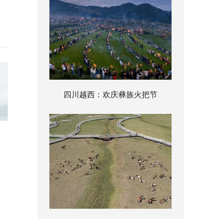
四川越西：欢庆彝族火把节