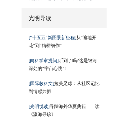
光明导读
["十五五"新图景新征程]
从"遍地开
花"到"精耕细作"
[向科学家提问]
听到了吗?这是银河
深处的"宇宙心跳"!
[国际教科文]
拉美足球：从社区记忆
到情感共振
[光明悦读]
寻踪海外华夏典籍——读
《瀛海寻珍》