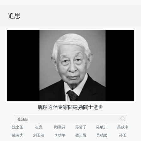
追思
舰船通信专家陆建勋院士逝世
沈之荃
崔崑
顾诵芬
苏哲子
陈毓川
吴咸中
戴汝为
刘玉清
李幼平
魏正耀
吴德馨
孙玉