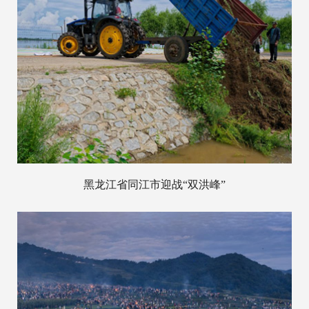
黑龙江省同江市迎战“双洪峰”