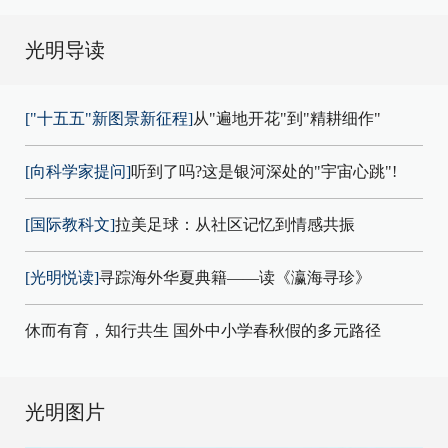
光明导读
["十五五"新图景新征程]
从"遍地开花"到"精耕细作"
[向科学家提问]
听到了吗?这是银河深处的"宇宙心跳"!
[国际教科文]
拉美足球：从社区记忆到情感共振
[光明悦读]
寻踪海外华夏典籍——读《瀛海寻珍》
休而有育，知行共生 国外中小学春秋假的多元路径
光明图片