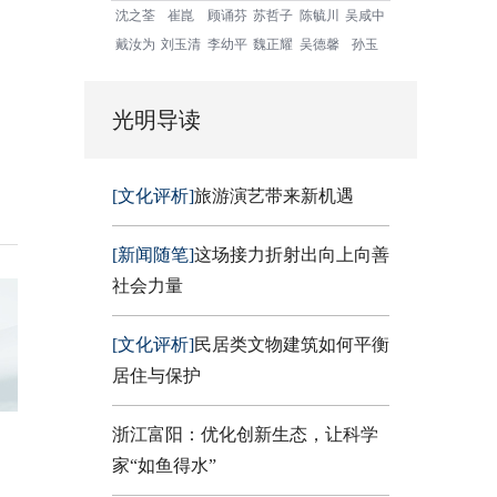
沈之荃
崔崑
顾诵芬
苏哲子
陈毓川
吴咸中
戴汝为
刘玉清
李幼平
魏正耀
吴德馨
孙玉
光明导读
[文化评析]
旅游演艺带来新机遇
[新闻随笔]
这场接力折射出向上向善
社会力量
[文化评析]
民居类文物建筑如何平衡
居住与保护
浙江富阳：优化创新生态，让科学
家“如鱼得水”