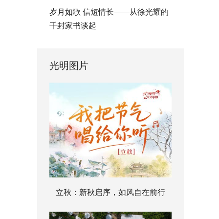
岁月如歌 信短情长——从徐光耀的
千封家书谈起
光明图片
立秋：新秋启序，如风自在前行