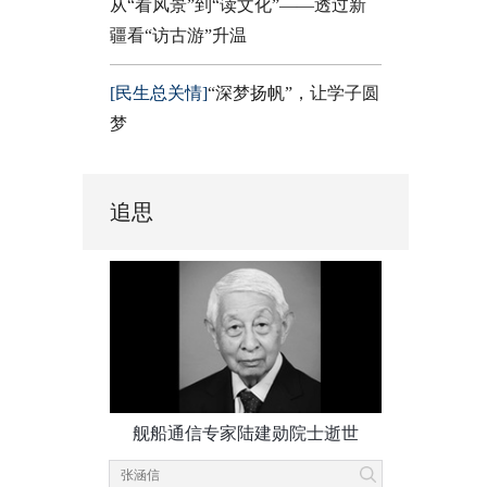
从“看风景”到“读文化”——透过新
疆看“访古游”升温
[民生总关情]
“深梦扬帆”，让学子圆
梦
追思
舰船通信专家陆建勋院士逝世