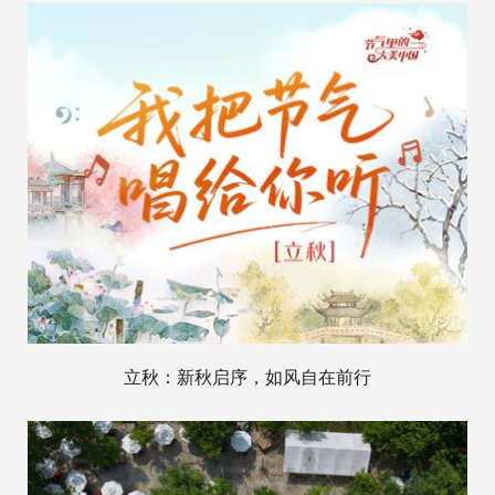
立秋：新秋启序，如风自在前行