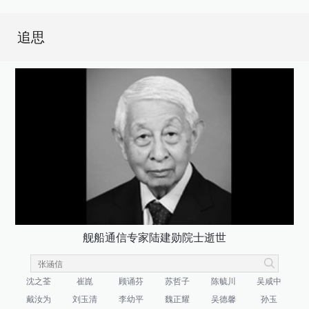
追思
舰船通信专家陆建勋院士逝世
沈之荃
崔崑
顾诵芬
苏哲子
陈毓川
吴咸中
戴汝为
刘玉清
李幼平
魏正耀
吴德馨
孙玉