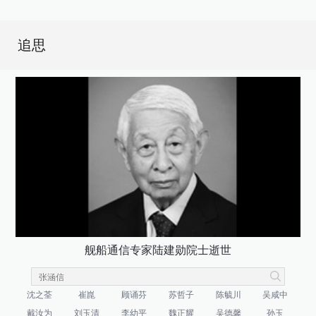
追思
舰船通信专家陆建勋院士逝世
沈之荃
崔崑
顾诵芬
苏哲子
陈毓川
吴咸中
戴汝为
刘玉清
李幼平
魏正耀
吴德馨
孙玉