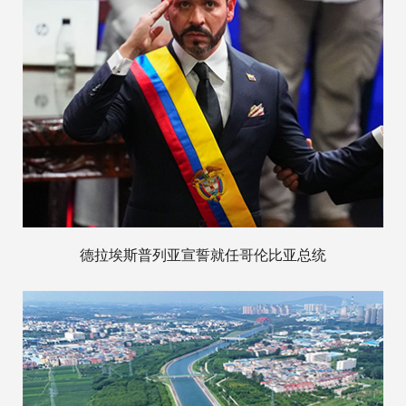
德拉埃斯普列亚宣誓就任哥伦比亚总统