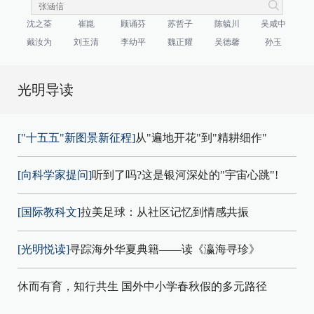
沈之荃
崔崑
顾诵芬
苏哲子
陈毓川
吴咸中
戴汝为
刘玉清
李幼平
魏正耀
吴德馨
孙玉
光明导读
["十五五"新图景新征程]
从"遍地开花"到"精耕细作"
[向科学家提问]
听到了吗?这是银河深处的"宇宙心跳"!
[国际教科文]
拉美足球：从社区记忆到情感共振
[光明悦读]
寻踪海外华夏典籍——读《瀛海寻珍》
休而有育，知行共生 国外中小学春秋假的多元路径