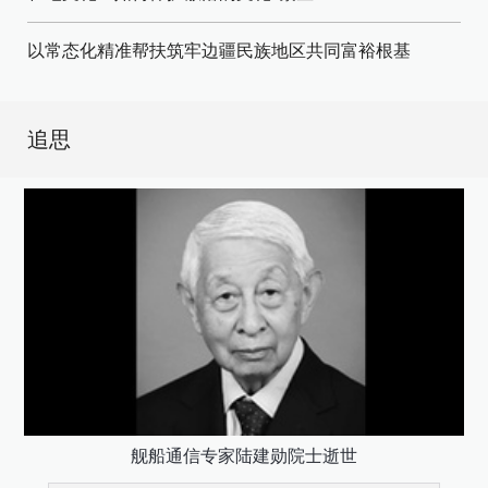
以常态化精准帮扶筑牢边疆民族地区共同富裕根基
追思
舰船通信专家陆建勋院士逝世