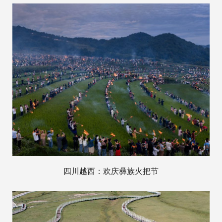
四川越西：欢庆彝族火把节