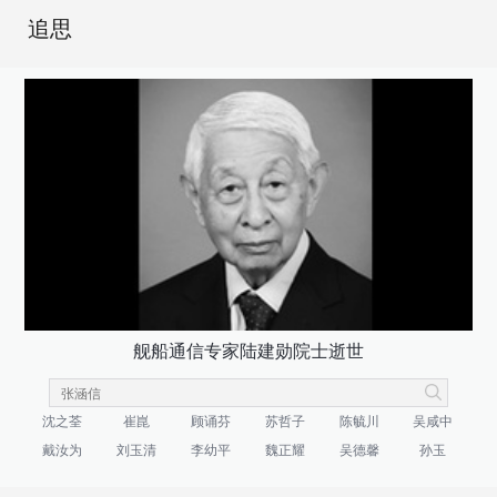
追思
舰船通信专家陆建勋院士逝世
沈之荃
崔崑
顾诵芬
苏哲子
陈毓川
吴咸中
戴汝为
刘玉清
李幼平
魏正耀
吴德馨
孙玉