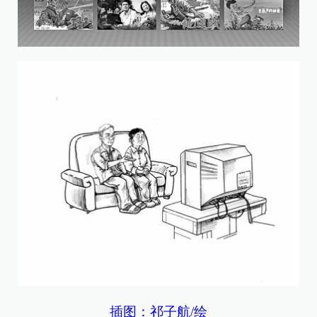
插图：祁子航/绘