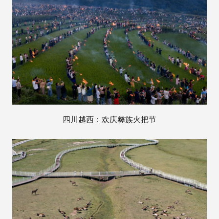
四川越西：欢庆彝族火把节