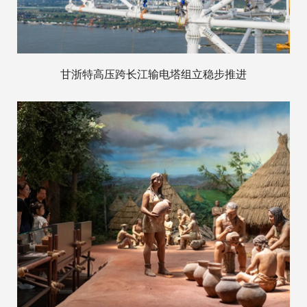
甘浙特高压跨长江输电塔组立稳步推进