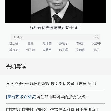
舰船通信专家陆建勋院士逝世
沈之荃
崔崑
顾诵芬
苏哲子
陈毓川
吴咸中
戴汝为
刘玉清
李幼平
魏正耀
吴德馨
孙玉
光明导读
文学漫谈中呈现思想深度 读文学访谈录《东拉西扯》
[舞台艺术众家议]
留住戏曲唱词里的那缕“文气”
国家话剧院新版《青蛇》:写意写实相融 跳出跳进自由