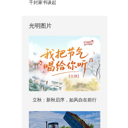
千封家书谈起
光明图片
立秋：新秋启序，如风自在前行