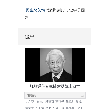
[民生总关情]
“深梦扬帆”，让学子圆
梦
追思
舰船通信专家陆建勋院士逝世
沈之荃
崔崑
顾诵芬
苏哲子
陈毓川
吴咸中
戴汝为
刘玉清
李幼平
魏正耀
吴德馨
孙玉