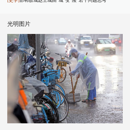
[史学]
邯郸故城赵王城由“城”变“陵”若干问题思考
光明图片