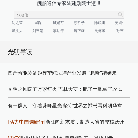
舰船通信专家陆建勋院士逝世
沈之荃
崔崑
顾诵芬
苏哲子
陈毓川
吴咸中
戴汝为
刘玉清
李幼平
魏正耀
吴德馨
孙玉
光明导读
国产智能装备矩阵护航海洋产业发展
“脆蜜”结硕果
文明之风暖了万家灯火
吉林大安：肥了土地富了农民
有一群人，守着珠峰星光
坚守世界之巅书写科研华章
[活力中国调研行]
浙江向新求质，制造大省的硬核跃迁