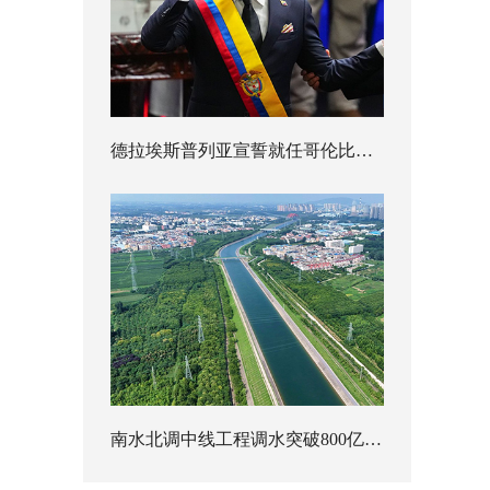
德拉埃斯普列亚宣誓就任哥伦比亚总统
南水北调中线工程调水突破800亿立方米