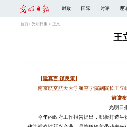
时政
国际
时评
理
首页
>
光明日报
>
正文
王
【
建真言 谋良策
】
南京航空航天大学航空学院副院长王立
前瞻布
光明日
今年的政府工作报告提出，积极打造生物
作为战略性新兴产业，是能够辐射带动未来