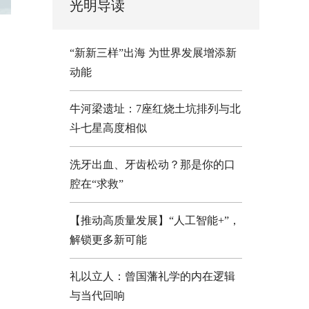
光明导读
“新新三样”出海 为世界发展增添新
动能
牛河梁遗址：7座红烧土坑排列与北
斗七星高度相似
洗牙出血、牙齿松动？那是你的口
腔在“求救”
【推动高质量发展】“人工智能+”，
解锁更多新可能
礼以立人：曾国藩礼学的内在逻辑
与当代回响