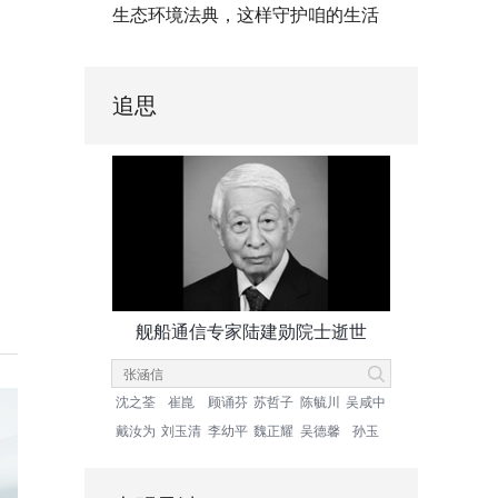
生态环境法典，这样守护咱的生活
追思
舰船通信专家陆建勋院士逝世
沈之荃
崔崑
顾诵芬
苏哲子
陈毓川
吴咸中
戴汝为
刘玉清
李幼平
魏正耀
吴德馨
孙玉