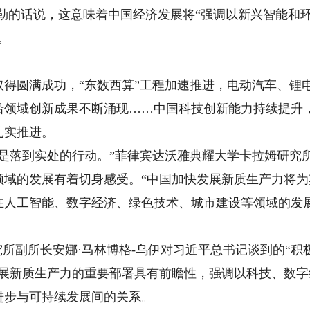
泰勒的话说，这意味着中国经济发展将“强调以新兴智能和
。
圆满成功，“东数西算”工程加速推进，电动汽车、锂电
沿领域创新成果不断涌现……中国科技创新能力持续提升
扎实推进。
落到实处的行动。”菲律宾达沃雅典耀大学卡拉姆研究所
领域的发展有着切身感受。“中国加快发展新质生产力将
在人工智能、数字经济、绿色技术、城市建设等领域的发
所副所长安娜·马林博格-乌伊对习近平总书记谈到的“积
发展新质生产力的重要部署具有前瞻性，强调以科技、数
进步与可持续发展间的关系。