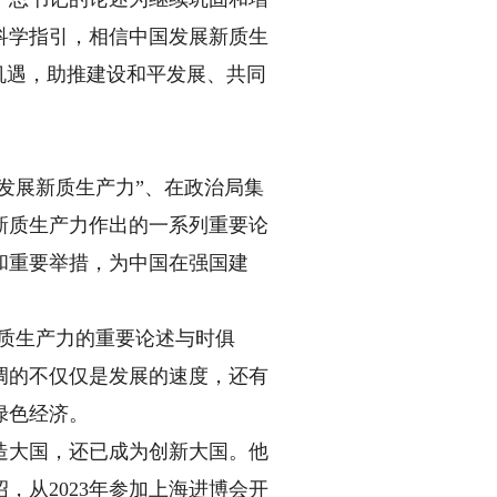
科学指引，相信中国发展新质生
机遇，助推建设和平发展、共同
发展新质生产力”、在政治局集
新质生产力作出的一系列重要论
和重要举措，为中国在强国建
质生产力的重要论述与时俱
调的不仅仅是发展的速度，还有
绿色经济。
大国，还已成为创新大国。他
从2023年参加上海进博会开