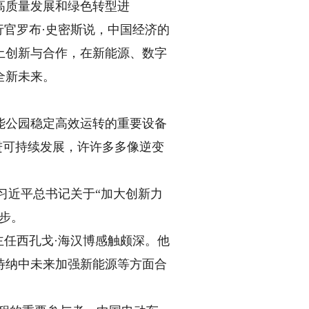
高质量发展和绿色转型进
行官罗布·史密斯说，中国经济的
土创新与合作，在新能源、数字
全新未来。
公园稳定高效运转的重要设备
进可持续发展，许许多多像逆变
习近平总书记关于“加大创新力
步。
任西孔戈·海汉博感触颇深。他
待纳中未来加强新能源等方面合