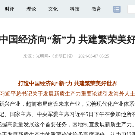
时评
理论
文化
科技
教育
中国经济向“新”力 共建繁荣美
来源：
光明网-《光明日报》
2024-03-07 05:25
打造中国经济向“新”力 共建繁荣美好世界
习近平总书记关于发展新质生产力重要论述引发海外人
兴产业，超前布局建设未来产业，完善现代化产业体系”
书记、国家主席、中央军委主席习近平5日下午在参加他所
把握高质量发展这个首要任务，因地制宜发展新质生产力
发展新质生产力的重要论述给予高度评价，认为习近平