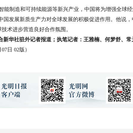
能制造和可持续能源等新兴产业，中国将为增强全球经
好中国发展新质生产力对全球发展的积极促进作用。他说，
球技术进步营造良好合作氛围。
合新华社驻外记者报道；执笔记者：王雅楠、何梦舒、常
7日 02版）