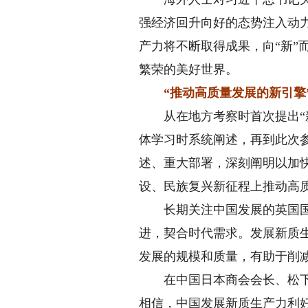
强经济回升向好的态势注入动
产力将不断取得成果，向“新
繁荣的美好世界。
“推动高质量发展的新引擎
从在地方考察时首次提出“新
体学习时系统阐述，再到此次
述、重大部署，深刻阐明以加
设、民族复兴新征程上推动高
长期关注中国发展的英国国际
进，契合时代需求。发展新质
发展的规模和质量，有助于削
在中国日本商会会长、松下控
相信，中国发展新质生产力利好