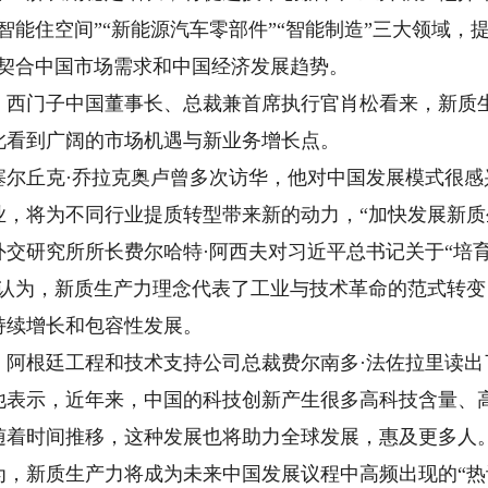
智能住空间”“新能源汽车零部件”“智能制造”三大领域，提
域契合中国市场需求和中国经济发展趋势。
门子中国董事长、总裁兼首席执行官肖松看来，新质生
此看到广阔的市场机遇与新业务增长点。
丘克·乔拉克奥卢曾多次访华，他对中国发展模式很感
业，将为不同行业提质转型带来新的动力，“加快发展新质
研究所所长费尔哈特·阿西夫对习近平总书记关于“培
她认为，新质生产力理念代表了工业与技术革命的范式转
持续增长和包容性发展。
根廷工程和技术支持公司总裁费尔南多·法佐拉里读出
他表示，近年来，中国的科技创新产生很多高科技含量、
随着时间推移，这种发展也将助力全球发展，惠及更多人
新质生产力将成为未来中国发展议程中高频出现的“热