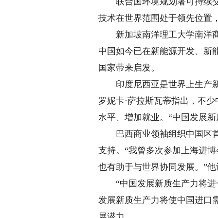
联合国环境规划署可持续交通
技术在世界范围处于领先位置
新加坡南洋理工大学南洋商学
中国如今已在新能源开发、新
国家带来启发。
印度尼西亚是世界上生产新能
罗妮卡·萨拉斯瓦蒂指出，不
水平、增加就业。“中国发展新
巴西商业领袖组织中国区首席
支持。“我曾多次参加上海进
也有助于与世界协同发展。”
“中国发展新质生产力将进一
发展新质生产力将使中国进口
展潜力。