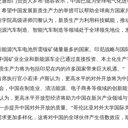
部门负责人罗布·德容表示，中国已成为全球电气化进
，希望中国发展新质生产力的举措可以帮助全球南方国家
院高级讲师闫黎认为，新质生产力利用科技赋能，推动
能源汽车制造、智能汽车制造等领域处于全球领先地位，
源汽车电池所需镍矿储量最多的国家。印尼战略与国际
少中国矿业企业和新能源车企已通过直接投资、本土化生产
质生产力将为包括印尼在内的许多国家带来巨大机遇。”
执行官小若泽·卢斯认为，更高水平的对外开放将为中
博会，中国在制造业、清洁能源、电子商务等领域的创新
他认为，更高水平开放型经济将助力中国在新兴产业领域与
步提升中国对外开放的质量。”哥伦比亚对外大学国际关
需求更加多样化，这将对中国的全球伙伴产生倍数效应，