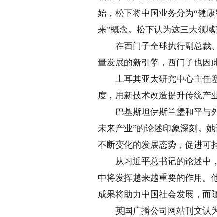
始，松下将中国业务分为“健康
来”概念。松下认为这三大领
在西门子全球执行副总裁、西
量发展的新引擎，西门子也因
土耳其亚太研究中心主任塞尔
度，用新技术改造提升传统产
巴基斯坦伊斯兰堡和平与外交
未来产业”的论述印象深刻。
不断变化的发展态势，促进可
从习近平总书记的论述中，阿
中将发挥越来越重要的作用。
成果将助力中国社会发展，而
英国广播公司网站刊文认为，